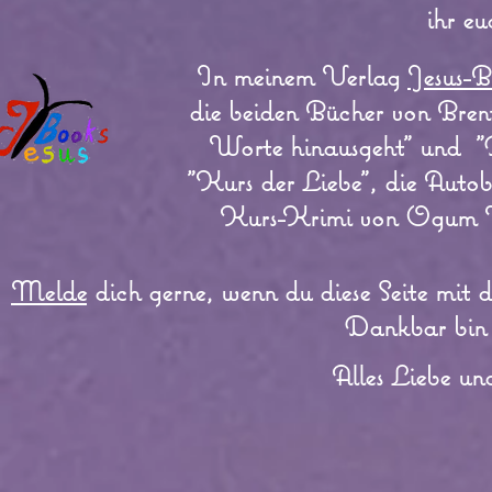
ihr eu
In meinem Verlag
Jesus-B
die beiden Bücher von Brent
Worte hinausgeht" und "D
"Kurs der Liebe", die Autob
Kurs-Krimi von Ogum M
Melde
dich gerne, wenn du diese Seite mit 
Dankbar bin 
Alles Liebe un